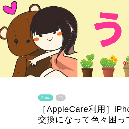
iPhone
PR
［AppleCare利用］i
交換になって色々困っ