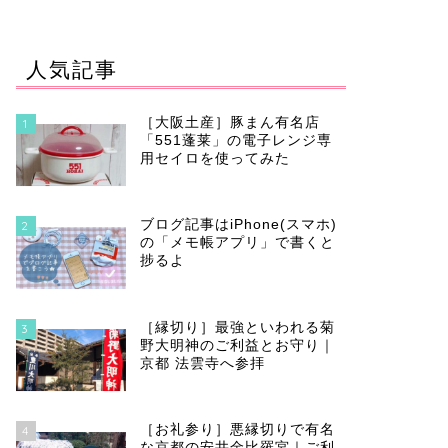
人気記事
［大阪土産］豚まん有名店
1
「551蓬莱」の電子レンジ専
用セイロを使ってみた
ブログ記事はiPhone(スマホ)
2
の「メモ帳アプリ」で書くと
捗るよ
［縁切り］最強といわれる菊
3
野大明神のご利益とお守り｜
京都 法雲寺へ参拝
［お礼参り］悪縁切りで有名
4
な京都の安井金比羅宮｜ご利