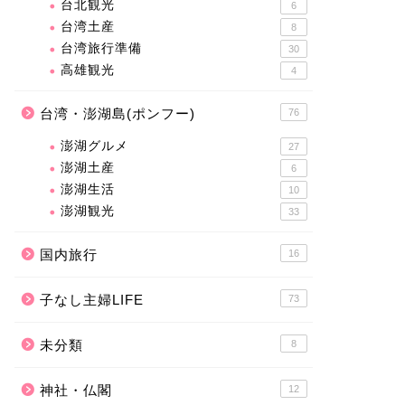
台北観光
6
台湾土産
8
台湾旅行準備
30
高雄観光
4
台湾・澎湖島(ポンフー)
76
澎湖グルメ
27
澎湖土産
6
澎湖生活
10
澎湖観光
33
国内旅行
16
子なし主婦LIFE
73
未分類
8
神社・仏閣
12