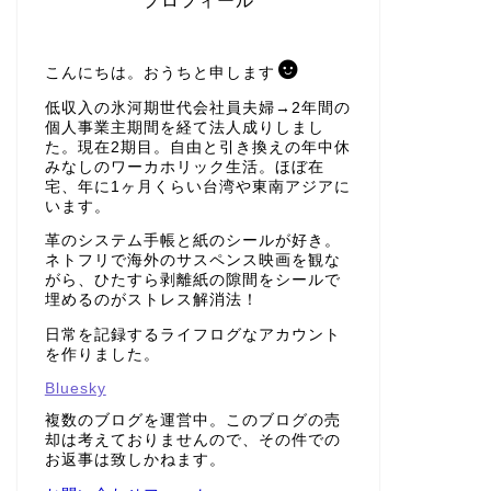
プロフィール
こんにちは。おうちと申します
低収入の氷河期世代会社員夫婦→2年間の
個人事業主期間を経て法人成りしまし
た。現在2期目。自由と引き換えの年中休
みなしのワーカホリック生活。ほぼ在
宅、年に1ヶ月くらい台湾や東南アジアに
います。
革のシステム手帳と紙のシールが好き。
ネトフリで海外のサスペンス映画を観な
がら、ひたすら剥離紙の隙間をシールで
埋めるのがストレス解消法！
日常を記録するライフログなアカウント
を作りました。
Bluesky
複数のブログを運営中。このブログの売
却は考えておりませんので、その件での
お返事は致しかねます。