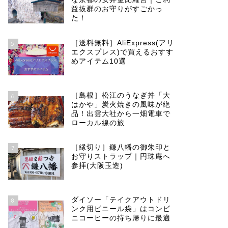
益抜群のお守りがすごかっ
た！
［送料無料］AliExpress(アリ
5
エクスプレス)で買えるおすす
めアイテム10選
［島根］松江のうなぎ丼「大
6
はかや」炭火焼きの風味が絶
品！出雲大社から一畑電車で
ローカル線の旅
［縁切り］鎌八幡の御朱印と
7
お守りストラップ｜円珠庵へ
参拝(大阪玉造)
ダイソー「テイクアウトドリ
8
ンク用ビニール袋」はコンビ
ニコーヒーの持ち帰りに最適