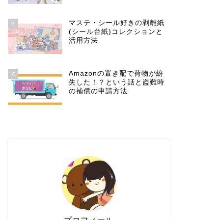
マステ・シール好きの剥離紙
9
(シール台紙)コレクションと
活用方法
Amazonの置き配で荷物が紛
10
失した！？という話と盗難時
の補償の申請方法