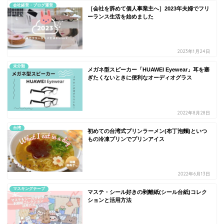
会社経営・ブログ運営
［会社を辞めて個人事業主へ］2023年夫婦でフリ
ーランス生活を始めました
2023年1月24日
未分類
メガネ型スピーカー「HUAWEI Eyewear」耳を塞
ぎたくないときに便利なオーディオグラス
2022年8月28日
台湾
初めての台湾式プリンラーメン(布丁泡麵)といつ
もの冷凍プリンでプリンアイス
2022年6月13日
マスキングテープ
マステ・シール好きの剥離紙(シール台紙)コレク
ションと活用方法