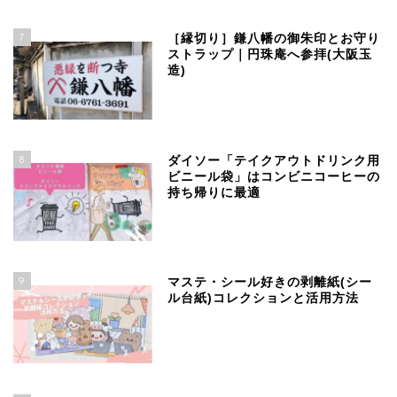
7
［縁切り］鎌八幡の御朱印とお守り
ストラップ｜円珠庵へ参拝(大阪玉
造)
8
ダイソー「テイクアウトドリンク用
ビニール袋」はコンビニコーヒーの
持ち帰りに最適
9
マステ・シール好きの剥離紙(シー
ル台紙)コレクションと活用方法