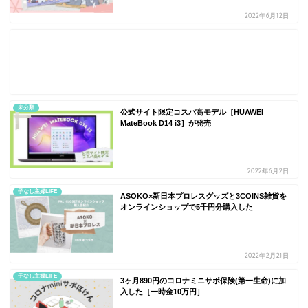
2022年6月12日
未分類
公式サイト限定コスパ高モデル［HUAWEI
MateBook D14 i3］が発売
2022年6月2日
子なし主婦LIFE
ASOKO×新日本プロレスグッズと3COINS雑貨を
オンラインショップで5千円分購入した
2022年2月21日
子なし主婦LIFE
3ヶ月890円のコロナミニサポ保険(第一生命)に加
入した［一時金10万円］