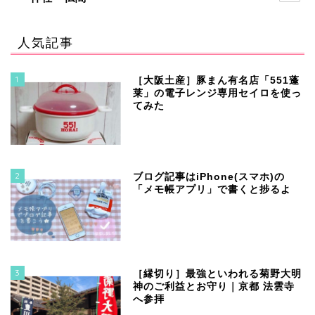
人気記事
1
［大阪土産］豚まん有名店「551蓬
莱」の電子レンジ専用セイロを使っ
てみた
2
ブログ記事はiPhone(スマホ)の
「メモ帳アプリ」で書くと捗るよ
3
［縁切り］最強といわれる菊野大明
神のご利益とお守り｜京都 法雲寺
へ参拝