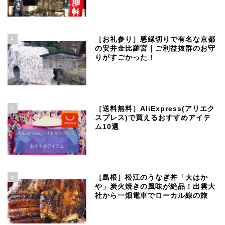
4
［お礼参り］悪縁切りで有名な京都
の安井金比羅宮｜ご利益抜群のお守
りがすごかった！
5
［送料無料］AliExpress(アリエク
スプレス)で買えるおすすめアイテ
ム10選
6
［島根］松江のうなぎ丼「大はか
や」炭火焼きの風味が絶品！出雲大
社から一畑電車でローカル線の旅