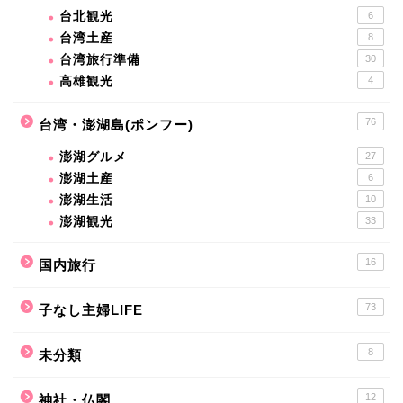
台北観光
6
台湾土産
8
台湾旅行準備
30
高雄観光
4
76
台湾・澎湖島(ポンフー)
澎湖グルメ
27
澎湖土産
6
澎湖生活
10
澎湖観光
33
16
国内旅行
73
子なし主婦LIFE
8
未分類
12
神社・仏閣