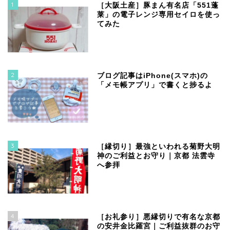
1
［大阪土産］豚まん有名店「551蓬
莱」の電子レンジ専用セイロを使っ
てみた
2
ブログ記事はiPhone(スマホ)の
「メモ帳アプリ」で書くと捗るよ
3
［縁切り］最強といわれる菊野大明
神のご利益とお守り｜京都 法雲寺
へ参拝
4
［お礼参り］悪縁切りで有名な京都
の安井金比羅宮｜ご利益抜群のお守