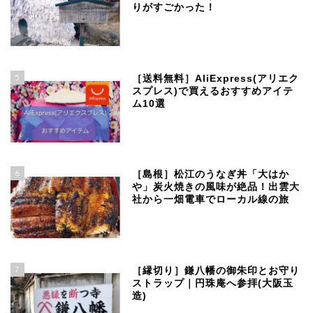
りがすごかった！
5
［送料無料］AliExpress(アリエク
スプレス)で買えるおすすめアイテ
ム10選
6
［島根］松江のうなぎ丼「大はか
や」炭火焼きの風味が絶品！出雲大
社から一畑電車でローカル線の旅
7
［縁切り］鎌八幡の御朱印とお守り
ストラップ｜円珠庵へ参拝(大阪玉
造)