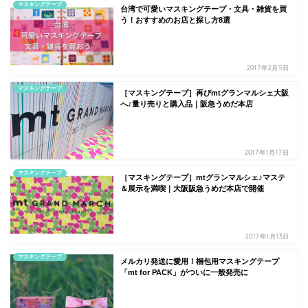
マスキングテープ
台湾で可愛いマスキングテープ・文具・雑貨を買
う！おすすめのお店と探し方8選
2017年2月5日
マスキングテープ
［マスキングテープ］再びmtグランマルシェ大阪
へ♪量り売りと購入品｜阪急うめだ本店
2017年1月17日
マスキングテープ
［マスキングテープ］mtグランマルシェ♪マステ
＆展示を満喫｜大阪阪急うめだ本店で開催
2017年1月13日
マスキングテープ
メルカリ発送に愛用！梱包用マスキングテープ
「mt for PACK」がついに一般発売に