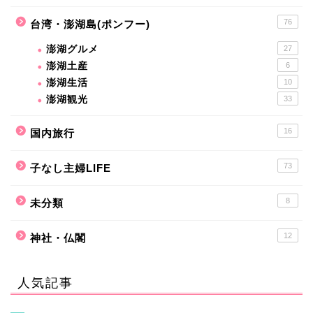
76
台湾・澎湖島(ポンフー)
澎湖グルメ
27
澎湖土産
6
澎湖生活
10
澎湖観光
33
16
国内旅行
73
子なし主婦LIFE
8
未分類
12
神社・仏閣
人気記事