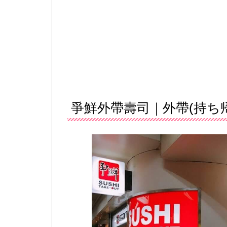
爭鮮外帶壽司｜外帶(持ち