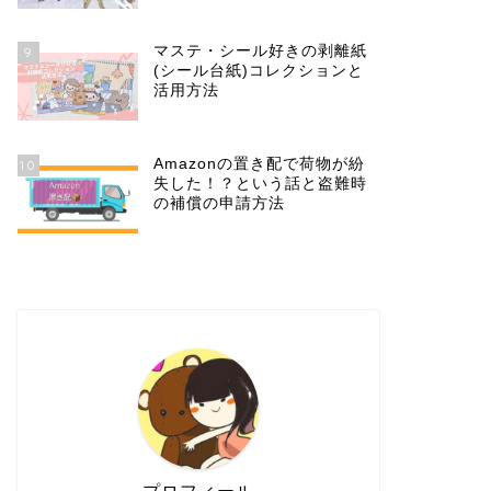
マステ・シール好きの剥離紙
9
(シール台紙)コレクションと
活用方法
Amazonの置き配で荷物が紛
10
失した！？という話と盗難時
の補償の申請方法