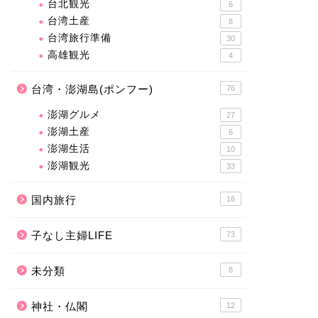
台北観光
6
台湾土産
8
台湾旅行準備
30
高雄観光
4
台湾・澎湖島(ポンフー)
76
澎湖グルメ
27
澎湖土産
6
澎湖生活
10
澎湖観光
33
国内旅行
16
子なし主婦LIFE
73
未分類
8
神社・仏閣
12