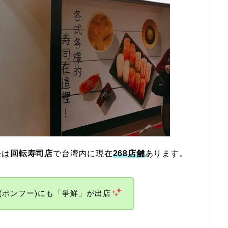
来は
回転寿司店
で台湾内に現在
268店舗
あります。
湖(ポンフー)にも「爭鮮」が出店