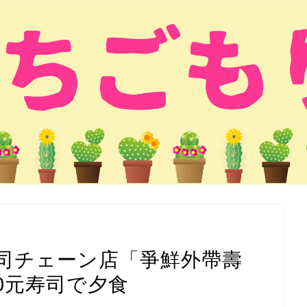
司チェーン店「爭鮮外帶壽
0元寿司で夕食