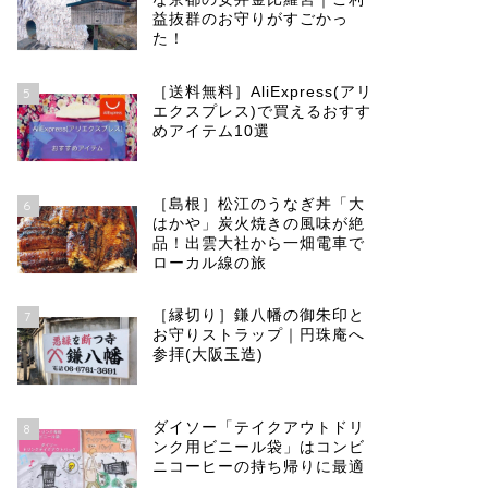
益抜群のお守りがすごかっ
た！
［送料無料］AliExpress(アリ
5
エクスプレス)で買えるおすす
めアイテム10選
［島根］松江のうなぎ丼「大
6
はかや」炭火焼きの風味が絶
品！出雲大社から一畑電車で
ローカル線の旅
［縁切り］鎌八幡の御朱印と
7
お守りストラップ｜円珠庵へ
参拝(大阪玉造)
ダイソー「テイクアウトドリ
8
ンク用ビニール袋」はコンビ
ニコーヒーの持ち帰りに最適