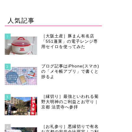
人気記事
［大阪土産］豚まん有名店
1
「551蓬莱」の電子レンジ専
用セイロを使ってみた
ブログ記事はiPhone(スマホ)
2
の「メモ帳アプリ」で書くと
捗るよ
［縁切り］最強といわれる菊
3
野大明神のご利益とお守り｜
京都 法雲寺へ参拝
［お礼参り］悪縁切りで有名
4
な京都の安井金比羅宮｜ご利