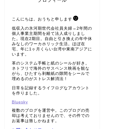
プロフィール
こんにちは。おうちと申します
低収入の氷河期世代会社員夫婦→2年間の
個人事業主期間を経て法人成りしまし
た。現在2期目。自由と引き換えの年中休
みなしのワーカホリック生活。ほぼ在
宅、年に1ヶ月くらい台湾や東南アジアに
います。
革のシステム手帳と紙のシールが好き。
ネトフリで海外のサスペンス映画を観な
がら、ひたすら剥離紙の隙間をシールで
埋めるのがストレス解消法！
日常を記録するライフログなアカウント
を作りました。
Bluesky
複数のブログを運営中。このブログの売
却は考えておりませんので、その件での
お返事は致しかねます。