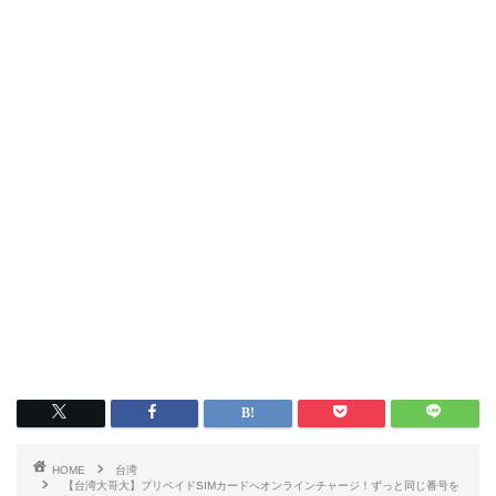
HOME
台湾
【台湾大哥大】プリペイドSIMカードへオンラインチャージ！ずっと同じ番号を