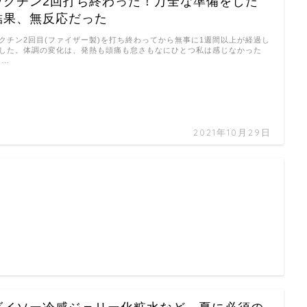
ワクチン2回打ち終わった！万全な準備をした
結果、無反応だった
クチン2回目(ファイザー製)を打ち終わってから無事に1週間以上が経過し
した。体調の変化は、発熱も頭痛も怠さもなにひとつ私は感じなかった
 …
2021年10月29日