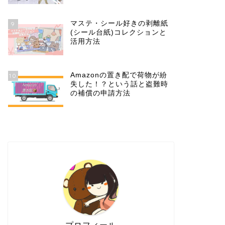
マステ・シール好きの剥離紙
9
(シール台紙)コレクションと
活用方法
Amazonの置き配で荷物が紛
10
失した！？という話と盗難時
の補償の申請方法