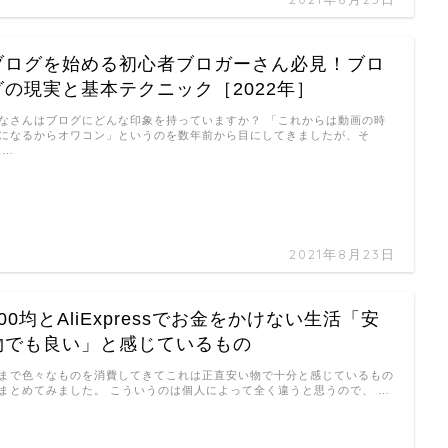
ブログを始める初心者ブロガーさん必見！ブロ
グの現実と基本テクニック［2022年］
なさんはブログにどんな印象を持っていますか？ 「これからは動画の時
になるからオワコン」というのを数年前から目にしてきましたが、そ
 …
2021年8月23日
100均とAliExpressでお金をかけない生活「安
物でも良い」と感じているもの
まで色々なものを消費してきてこれは正直安い物で十分と感じているもの
まとめてみました。 こういうのは個人によって全く違うと思うので、 …