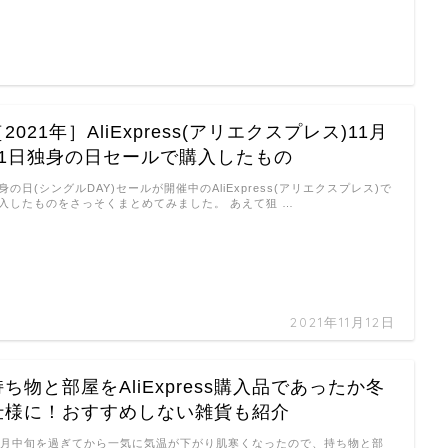
2021年］AliExpress(アリエクスプレス)11月
11日独身の日セールで購入したもの
身の日(シングルDAY)セールが開催中のAliExpress(アリエクスプレス)で
入したものをさっそくまとめてみました。 あえて狙 …
2021年11月12日
持ち物と部屋をAliExpress購入品であったか冬
仕様に！おすすめしない雑貨も紹介
0月中旬を過ぎてから一気に気温が下がり肌寒くなったので、持ち物と部