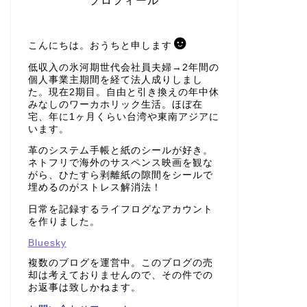
プロフィール
こんにちは。おうちと申します
低収入の氷河期世代会社員夫婦→2年間の
個人事業主期間を経て法人成りしまし
た。現在2期目。自由と引き換えの年中休
みなしのワーカホリック生活。ほぼ在
宅、年に1ヶ月くらい台湾や東南アジアに
います。
革のシステム手帳と紙のシールが好き。
ネトフリで海外のサスペンス映画を観な
がら、ひたすら剥離紙の隙間をシールで
埋めるのがストレス解消法！
日常を記録するライフログなアカウント
を作りました。
Bluesky
複数のブログを運営中。このブログの売
却は考えておりませんので、その件での
お返事は致しかねます。