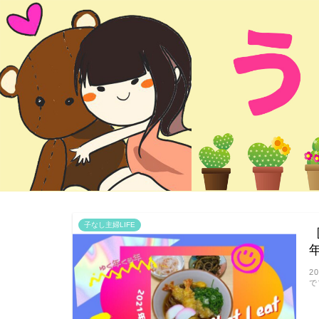
子なし主婦LIFE
2
で