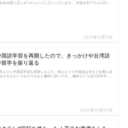
を冬仕様に少しずつチェンジしていっています。 中国大手アリババの …
2021年11月11日
中国語学習を再開したので、きっかけや台湾語
学留学を振り返る
年ぶりに中国語学習を再開しました。私にとって中国語は今すぐ仕事に必
なスキルというわけではなく趣味に近いです。 趣味というほど語学学 …
2021年10月30日