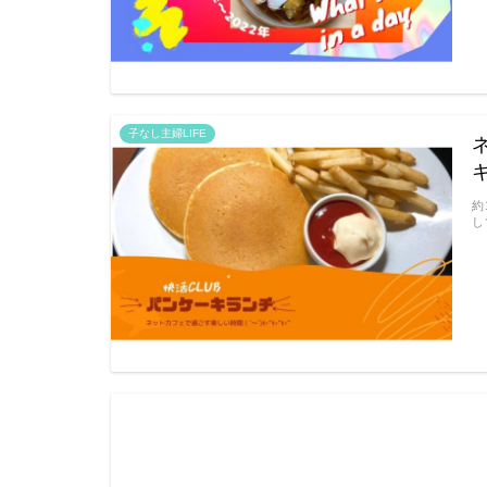
子なし主婦LIFE
約
し