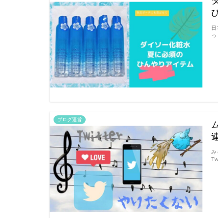
日
っ
ブログ運営
み
T