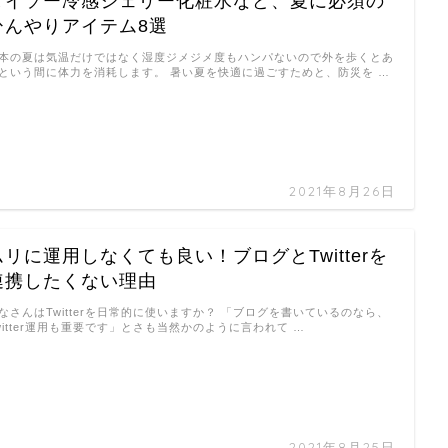
ダイソー冷感ジェリー化粧水など、夏に必須の
ひんやりアイテム8選
本の夏は気温だけではなく湿度ジメジメ度もハンパないので外を歩くとあ
という間に体力を消耗します。 暑い夏を快適に過ごすためと、防災を …
2021年8月26日
ムリに運用しなくても良い！ブログとTwitterを
連携したくない理由
なさんはTwitterを日常的に使いますか？ 「ブログを書いているのなら、
witter運用も重要です」とさも当然かのように言われて …
2021年8月25日