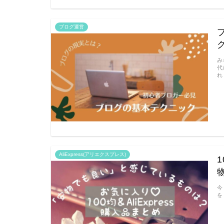
ブログ運営
み
代
れ
AliExpress(アリエクスプレス)
今
を