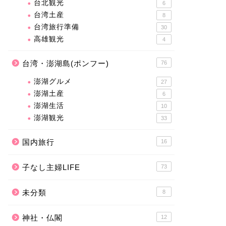
台北観光
6
台湾土産
8
台湾旅行準備
30
高雄観光
4
台湾・澎湖島(ポンフー)
76
澎湖グルメ
27
澎湖土産
6
澎湖生活
10
澎湖観光
33
国内旅行
16
子なし主婦LIFE
73
未分類
8
神社・仏閣
12