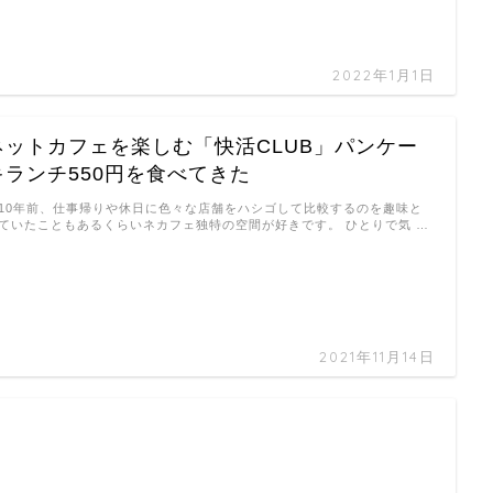
2022年1月1日
ネットカフェを楽しむ「快活CLUB」パンケー
キランチ550円を食べてきた
10年前、仕事帰りや休日に色々な店舗をハシゴして比較するのを趣味と
ていたこともあるくらいネカフェ独特の空間が好きです。 ひとりで気 …
2021年11月14日