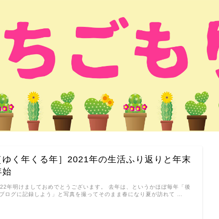
［ゆく年くる年］2021年の生活ふり返りと年末
年始
022年明けましておめでとうございます。 去年は、というかほぼ毎年「後
ブログに記録しよう」と写真を撮ってそのまま春になり夏が訪れて …