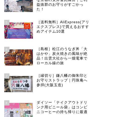
益抜群のお守りがすごかっ
た！
［送料無料］AliExpress(アリ
5
エクスプレス)で買えるおすす
めアイテム10選
［島根］松江のうなぎ丼「大
6
はかや」炭火焼きの風味が絶
品！出雲大社から一畑電車で
ローカル線の旅
［縁切り］鎌八幡の御朱印と
7
お守りストラップ｜円珠庵へ
参拝(大阪玉造)
ダイソー「テイクアウトドリ
8
ンク用ビニール袋」はコンビ
ニコーヒーの持ち帰りに最適