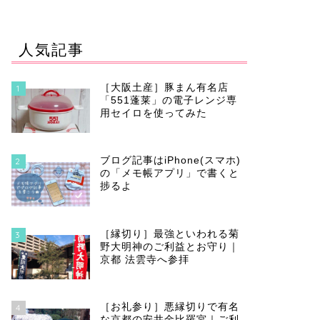
人気記事
［大阪土産］豚まん有名店
1
「551蓬莱」の電子レンジ専
用セイロを使ってみた
ブログ記事はiPhone(スマホ)
2
の「メモ帳アプリ」で書くと
捗るよ
［縁切り］最強といわれる菊
3
野大明神のご利益とお守り｜
京都 法雲寺へ参拝
［お礼参り］悪縁切りで有名
4
な京都の安井金比羅宮｜ご利