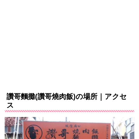
讚哥麵攤(讚哥燒肉飯)の場所｜アクセ
ス