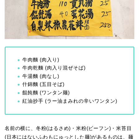
牛肉麵 (肉入り)
牛肉乾麵 (肉入り混ぜそば)
牛湯麵 (肉なし)
什錦麵 (五目そば)
餛飩麵 (ワンタン麺)
紅油抄手 (ラー油まみれの辛いワンタン)
名前の横に、冬粉(はるさめ)・米粉(ビーフン)・米苔目
(日本にはないふわもにゅっとした麺)があるものは、麺