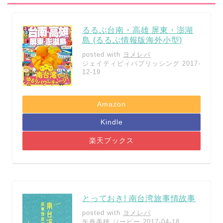
るるぶ台南・高雄 屏東・澎湖
島 (るるぶ情報版海外小型)
posted with
ヨメレバ
ジェイティビィパブリッシング 2017-
12-19
Amazon
Kindle
楽天ブックス
とっておき! 南台湾旅事情故事
posted with
ヨメレバ
矢巻美穂 ジービー 2017-04-18